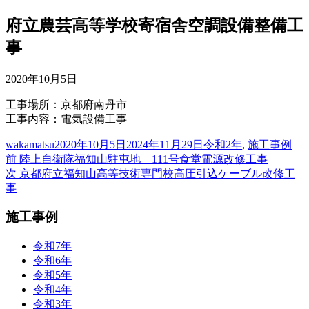
府立農芸高等学校寄宿舎空調設備整備工
事
2020年10月5日
工事場所：京都府南丹市
工事内容：電気設備工事
投
投
カ
wakamatsu
2020年10月5日
2024年11月29日
令和2年
,
施工事例
稿
前
稿
テ
前
陸上自衛隊福知山駐屯地 111号食堂電源改修工事
投
者
の
次
日:
ゴ
次
京都府立福知山高等技術専門校高圧引込ケーブル改修工
稿
投
の
リ
事
稿:
投
ー
ナ
施工事例
稿:
ビ
令和7年
ゲ
令和6年
ー
令和5年
令和4年
シ
令和3年