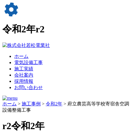
令和2年
r2
ホーム
電気設備工事
施工実績
会社案内
採用情報
お問い合わせ
ホーム
>
施工事例
>
令和2年
> 府立農芸高等学校寄宿舎空調
設備整備工事
r2
令和2年