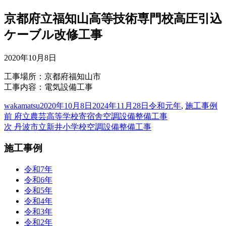
京都府立福知山高等技術専門校高圧引込
ケーブル改修工事
2020年10月8日
工事場所：京都府福知山市
工事内容：電気設備工事
投
投
カ
wakamatsu
2020年10月8日
2024年11月28日
令和元年
,
施工事例
稿
前
稿
テ
前
府立農芸高等学校寄宿舎空調設備整備工事
投
者
の
次
日:
ゴ
次
丹波市立新井小学校空調設備整備工事
稿
投
の
リ
施工事例
稿:
投
ー
ナ
稿:
ビ
令和7年
令和6年
ゲ
令和5年
ー
令和4年
令和3年
シ
令和2年