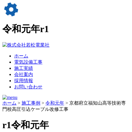
令和元年
r1
ホーム
電気設備工事
施工実績
会社案内
採用情報
お問い合わせ
ホーム
>
施工事例
>
令和元年
> 京都府立福知山高等技術専
門校高圧引込ケーブル改修工事
r1
令和元年