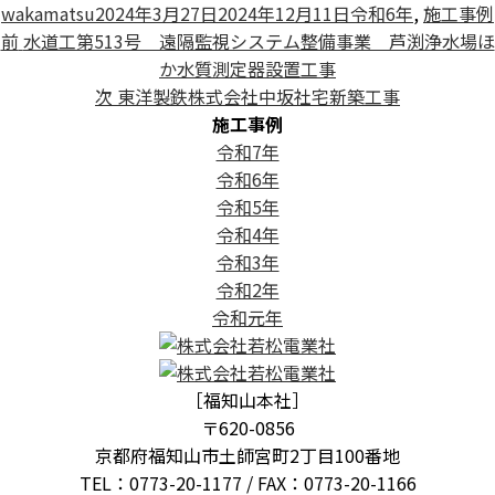
投
投
カ
wakamatsu
2024年3月27日
2024年12月11日
令和6年
,
施工事例
投
稿
前
稿
テ
前
水道工第513号 遠隔監視システム整備事業 芦渕浄水場ほ
稿
者
の
日:
ゴ
か水質測定器設置工事
ナ
投
次
リ
次
東洋製鉄株式会社中坂社宅新築工事
ビ
稿:
の
ー
施工事例
ゲ
投
令和7年
ー
稿:
令和6年
シ
令和5年
ョ
令和4年
ン
令和3年
令和2年
令和元年
［福知山本社］
〒620-0856
京都府福知山市土師宮町2丁目100番地
TEL：0773-20-1177 / FAX：0773-20-1166