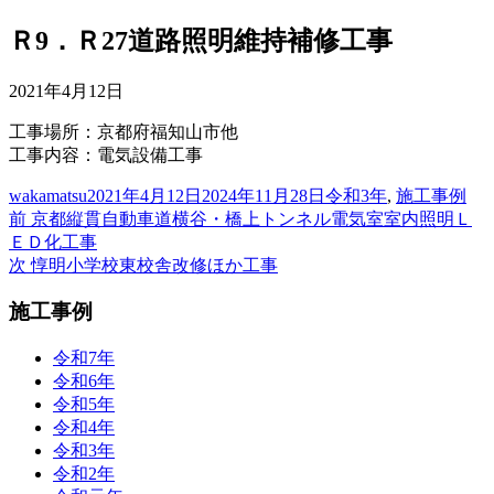
Ｒ9．Ｒ27道路照明維持補修工事
2021年4月12日
工事場所：京都府福知山市他
工事内容：電気設備工事
投
投
カ
wakamatsu
2021年4月12日
2024年11月28日
令和3年
,
施工事例
稿
前
稿
テ
前
京都縦貫自動車道横谷・橋上トンネル電気室室内照明Ｌ
投
者
の
日:
ゴ
ＥＤ化工事
稿
投
次
リ
次
惇明小学校東校舎改修ほか工事
稿:
の
ー
ナ
施工事例
投
ビ
稿:
令和7年
ゲ
令和6年
ー
令和5年
令和4年
シ
令和3年
ョ
令和2年