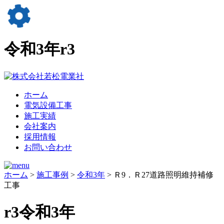
令和3年
r3
ホーム
電気設備工事
施工実績
会社案内
採用情報
お問い合わせ
ホーム
>
施工事例
>
令和3年
> Ｒ9．Ｒ27道路照明維持補修
工事
r3
令和3年