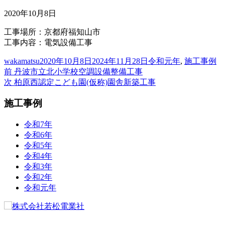
2020年10月8日
工事場所：京都府福知山市
工事内容：電気設備工事
投
投
カ
wakamatsu
2020年10月8日
2024年11月28日
令和元年
,
施工事例
稿
前
稿
テ
前
丹波市立北小学校空調設備整備工事
投
者
の
次
日:
ゴ
次
柏原西認定こども園(仮称)園舎新築工事
稿
投
の
リ
施工事例
稿:
投
ー
ナ
稿:
ビ
令和7年
令和6年
ゲ
令和5年
ー
令和4年
令和3年
シ
令和2年
ョ
令和元年
ン